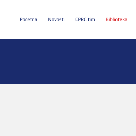
Početna
Novosti
CPRC tim
Biblioteka
vještaji, smjern
razni dokumenti