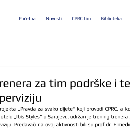
Početna
Novosti
CPRC tim
Biblioteka
renera za tim podrške i t
perviziju
projekta „Pravda za svako dijete“ koji provodi CPRC, a ko
telu „Ibis Styles“ u Sarajevu, održan je trening trenera 
viziju. Predavači na ovoj aktivnosti bili su prof.dr. Elmed