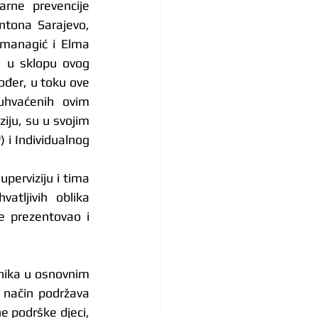
rne prevencije 
tona Sarajevo, 
smanagić i Elma 
 u sklopu ovog 
đer, u toku ove 
uhvaćenih ovim 
ju, su u svojim 
 i Individualnog 
perviziju i tima 
tljivih oblika 
 prezentovao i 
nika u osnovnim 
 način podržava 
e podrške djeci, 