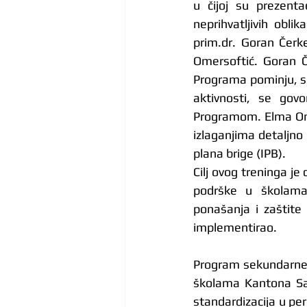
u čijoj su prezenta
neprihvatljivih obl
prim.dr. Goran Čerke
Omersoftić. Goran Č
Programa pominju, sa
aktivnosti, se govo
Programom. Elma Omer
izlaganjima detaljno 
plana brige (IPB).
Cilj ovog treninga je
podrške u školama,
ponašanja i zaštite
implementirao.
Program sekundarne p
školama Kantona Sara
standardizacija u per