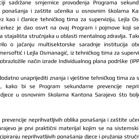
ciji sadržane smjernice provođenja Programa sekunda
ika ponašanja i zaštite učenika u osnovnim školama Kan
z kao i članice tehničkog tima za superviziju, Lejla O
erkez je dao osvrt na ovaj Program i pojmove koji se
 stajališta stručnjaka u oblasti mentalnog zdravlja. Tako
rilo o jačanju multisektorske saradnje institucija ob
softić i Lejla Osmanagić, iz tehničkog tima za supervizi
obrazložile način izrade Individualnog plana podrške (IPP)
 dodatno unaprijediti znanja i vještine tehničkog tima za su
 kako bi se Program sekundarne prevencije neprihva
 djece u osnovnim školama Kantona Sarajevo što bolje
revencije neprihvatljivih oblika ponašanja i zaštite uče
jevo je prvi praktični materijal kojim se na sistemski
cipiranju neprihvatljivih ponašanja djece i pružanja stručn