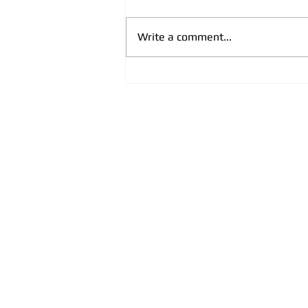
Write a comment...
CPRC, partner
USAID/INSPIRE: “Smjernice za
postupanje pravosuđa su
trajno sistemsko rješenje za
sve koji se bave borbom protiv
trgovine ljudima na terenu”