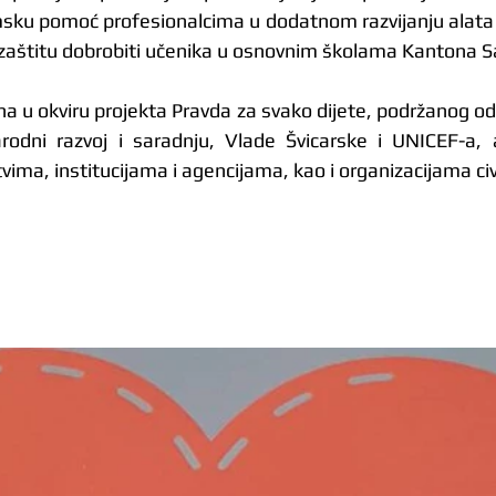
msku pomoć profesionalcima u dodatnom razvijanju alata i 
ju zaštitu dobrobiti učenika u osnovnim školama Kantona S
na u okviru projekta Pravda za svako dijete, podržanog od
odni razvoj i saradnju, Vlade Švicarske i UNICEF-a, a
ima, institucijama i agencijama, kao i organizacijama civ