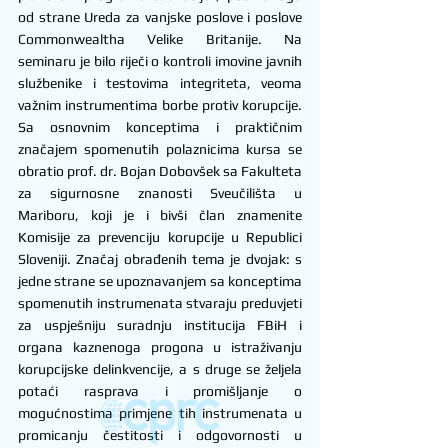
od strane Ureda za vanjske poslove i poslove 
Commonwealtha Velike Britanije. Na 
seminaru je bilo riječi o kontroli imovine javnih 
službenike i testovima integriteta, veoma 
važnim instrumentima borbe protiv korupcije. 
Sa osnovnim konceptima i praktičnim 
značajem spomenutih polaznicima kursa se 
obratio prof. dr. Bojan Dobovšek sa Fakulteta 
za sigurnosne znanosti Sveučilišta u 
Mariboru, koji je i bivši član znamenite 
Komisije za prevenciju korupcije u Republici 
Sloveniji. Značaj obrađenih tema je dvojak: s 
jedne strane se upoznavanjem sa konceptima 
spomenutih instrumenata stvaraju preduvjeti 
za uspješniju suradnju institucija FBiH i 
organa kaznenoga progona u istraživanju 
korupcijske delinkvencije, a s druge se željela 
potaći rasprava i promišljanje o 
mogućnostima primjene tih instrumenata u 
promicanju čestitosti i odgovornosti u 