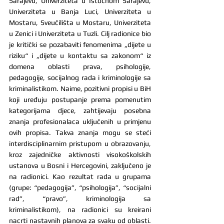
Sarajevu, Univerziteta u Istočnom Sarajevu, 
Univerziteta u Banja Luci, Univerziteta u 
Mostaru, Sveučilišta u Mostaru, Univerziteta 
u Zenici i Univerziteta u Tuzli. Cilj radionice bio 
je kritički se pozabaviti fenomenima „dijete u 
riziku“ i „dijete u kontaktu sa zakonom“ iz 
domena oblasti prava, psihologije, 
pedagogije, socijalnog rada i kriminologije sa 
kriminalistikom. Naime, pozitivni propisi u BiH 
koji uređuju postupanje prema pomenutim 
kategorijama djece, zahtijevaju posebna 
znanja profesionalaca uključenih u primjenu 
ovih propisa. Takva znanja mogu se steći 
interdisciplinarnim pristupom u obrazovanju, 
kroz zajedničke aktivnosti visokoškolskih 
ustanova u Bosni i Hercegovini, zaključeno je 
na radionici. Kao rezultat rada u grupama 
(grupe: “pedagogija”, “psihologija”, “socijalni 
rad”, “pravo”, kriminologija sa 
kriminalistikom), na radionici su kreirani 
nacrti nastavnih planova za svaku od oblasti. 