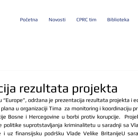
Početna
Novosti
CPRC tim
Biblioteka
ija rezultata projekta
“Europe”, održana je prezentacija rezultata projekta i e
plana u organizaciji Tima  za monitoring i koordinaciju p
je Bosne i Hercegovine u borbi protiv korupcije.  Proje
e politike suprotstavljanja kriminalitetu u saradnji sa V
 i uz finansijsku podršku Vlade Velike BritanijeU sara