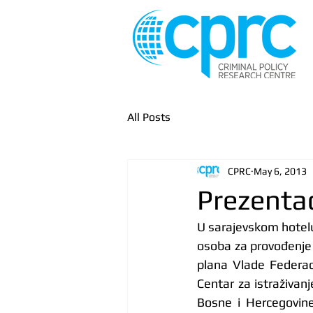
All Posts
CPRC
May 6, 2013
Prezentac
U sarajevskom hotelu 
osoba za provođenje 
plana Vlade Federaci
Centar za istraživanj
Bosne i Hercegovine