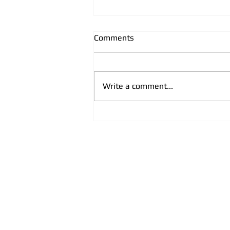
Comments
Write a comment...
CPRC, partner
USAID/INSPIRE: “Smjernice za
postupanje pravosuđa su
trajno sistemsko rješenje za
sve koji se bave borbom protiv
trgovine ljudima na terenu”