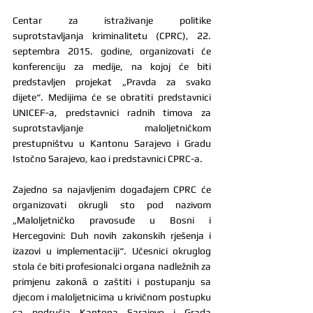
Centar za istraživanje politike 
suprotstavljanja kriminalitetu (CPRC), 22. 
septembra 2015. godine, organizovati će 
konferenciju za medije, na kojoj će biti 
predstavljen projekat „Pravda za svako 
dijete“. Medijima će se obratiti predstavnici 
UNICEF-a, predstavnici radnih timova za 
suprotstavljanje maloljetničkom 
prestupništvu u Kantonu Sarajevo i Gradu 
Istočno Sarajevo, kao i predstavnici CPRC-a.
Zajedno sa najavljenim događajem CPRC će 
organizovati okrugli sto pod nazivom 
„Maloljetničko pravosuđe u Bosni i 
Hercegovini: Duh novih zakonskih rješenja i 
izazovi u implementaciji“. Učesnici okruglog 
stola će biti profesionalci organa nadležnih za 
primjenu zakonȃ o zaštiti i postupanju sa 
djecom i maloljetnicima u krivičnom postupku 
sa područja Kantona Sarajevo i Grada 