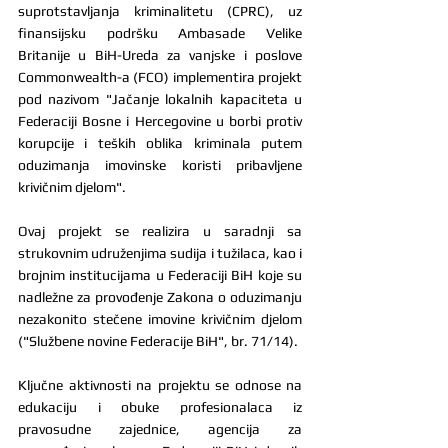
suprotstavljanja kriminalitetu (CPRC), uz 
finansijsku podršku Ambasade Velike 
Britanije u BiH-Ureda za vanjske i poslove 
Commonwealth-a (FCO) implementira projekt 
pod nazivom "Jačanje lokalnih kapaciteta u 
Federaciji Bosne i Hercegovine u borbi protiv 
korupcije i teških oblika kriminala putem 
oduzimanja imovinske koristi pribavljene 
krivičnim djelom".
Ovaj projekt se realizira u saradnji sa 
strukovnim udruženjima sudija i tužilaca, kao i 
brojnim institucijama u Federaciji BiH koje su 
nadležne za provođenje Zakona o oduzimanju 
nezakonito stečene imovine krivičnim djelom 
("Službene novine Federacije BiH", br. 71/14). 
Ključne aktivnosti na projektu se odnose na 
edukaciju i obuke profesionalaca iz 
pravosudne zajednice, agencija za 