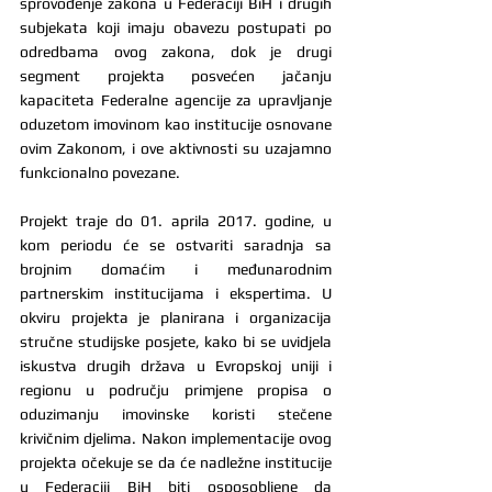
sprovođenje zakona u Federaciji BiH i drugih 
subjekata koji imaju obavezu postupati po 
odredbama ovog zakona, dok je drugi 
segment projekta posvećen jačanju 
kapaciteta Federalne agencije za upravljanje 
oduzetom imovinom kao institucije osnovane 
ovim Zakonom, i ove aktivnosti su uzajamno 
funkcionalno povezane. 
Projekt traje do 01. aprila 2017. godine, u 
kom periodu će se ostvariti saradnja sa 
brojnim domaćim i međunarodnim 
partnerskim institucijama i ekspertima. U 
okviru projekta je planirana i organizacija 
stručne studijske posjete, kako bi se uvidjela 
iskustva drugih država u Evropskoj uniji i 
regionu u području primjene propisa o 
oduzimanju imovinske koristi stečene 
krivičnim djelima. Nakon implementacije ovog 
projekta očekuje se da će nadležne institucije 
u Federaciji BiH biti osposobljene da 