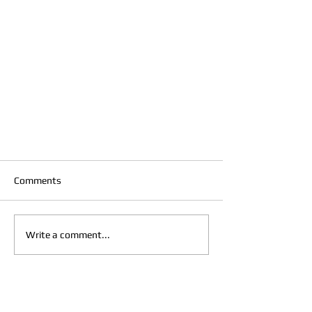
Comments
Write a comment...
INTEGRIRAN I
KONTEKSTUALIZIRAN PROGRAM