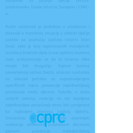
nadležnih za pitanja dječije zaštite, 
predstavnika Grada Istočno Sarajevo i CPRC-
a.
Radni sastanak je protekao u analizama i 
diskusiji o trenutnoj situaciji u oblasti dječije 
zaštite na području opštine Istočni Stari 
Grad. Iako je broj registrovanih maloljetnih 
izvršilaca krivičnih djela iz ove opštine izuzetno 
mali, pretpostavlja se da bi stvarna slika 
mogla biti drugačija. Svjesni izazova 
savremenog načina života, učesnici sastanka 
su iskazali potrebu za uspostavljanjem 
specifičnih mjera prevencije neprihvatljivog 
ponašanja među djecom. Takođe, u duhu 
važećih zakona, reakcija na već ispoljena 
neprihvatljiva ponašanja mora biti usmjerena 
ka najboljem interesu svakog djeteta. 
Ostvarenju tih ciljeva može doprinijeti 
realizacija aktivnosti predviđenih Akcionim 
planom prevencije maloljetničkog 