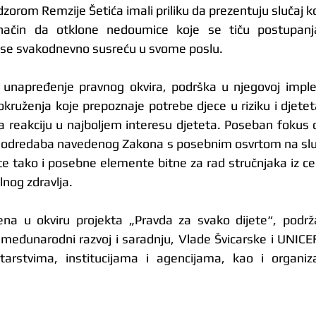
zorom Remzije Šetića imali priliku da prezentuju slučaj k
 način da otklone nedoumice koje se tiču postupanj
a se svakodnevno susreću u svome poslu.
je unapređenje pravnog okvira, podrška u njegovoj implem
okruženja koje prepoznaje potrebe djece u riziku i djete
reakciju u najboljem interesu djeteta. Poseban fokus ov
u odredaba navedenog Zakona s posebnim osvrtom na sluč
te tako i posebne elemente bitne za rad stručnjaka iz cen
lnog zdravlja.
ena u okviru projekta „Pravda za svako dijete“, podrž
međunarodni razvoj i saradnju, Vlade Švicarske i UNICEF-
arstvima, institucijama i agencijama, kao i organizac