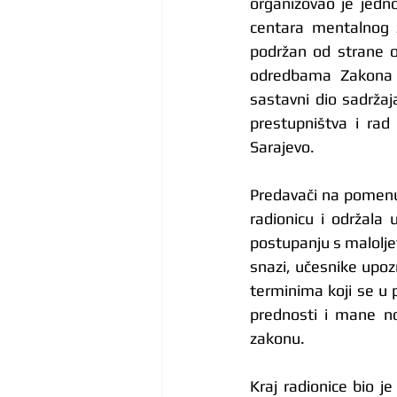
organizovao je jedno
centara mentalnog zd
podržan od strane o
odredbama Zakona o 
sastavni dio sadržaj
prestupništva i ra
Sarajevo.
Predavači na pomenuto
radionicu i održala 
postupanju s maloljet
snazi, učesnike upoz
terminima koji se u 
prednosti i mane n
zakonu.
Kraj radionice bio j