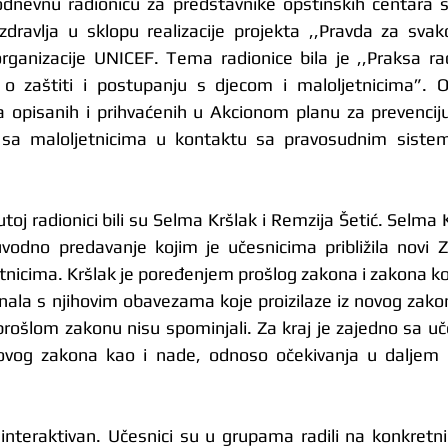
dnevnu radionicu za predstavnike opštinskih centara so
ravlja u sklopu realizacije projekta ,,Pravda za svako 
rganizacije UNICEF. Tema radionice bila je ,,Praksa ra
zaštiti i postupanju s djecom i maloljetnicima”. Ov
a opisanih i prihvaćenih u Akcionom planu za prevenciju
d sa maloljetnicima u kontaktu sa pravosudnim sist
j radionici bili su Selma Kršlak i Remzija Šetić. Selma Kr
uvodno predavanje kojim je učesnicima približila novi Za
nicima. Kršlak je poređenjem prošlog zakona i zakona koj
nala s njihovim obavezama koje proizilaze iz novog zakona
prošlom zakonu nisu spominjali. Za kraj je zajedno sa uč
ovog zakona kao i nade, odnoso očekivanja u daljem
e interaktivan. Učesnici su u grupama radili na konkretni