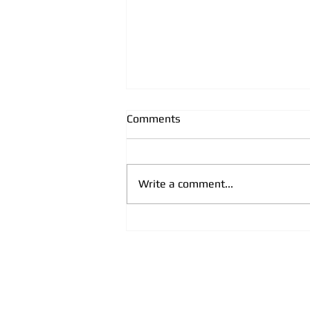
Comments
Write a comment...
CPRC, partner
USAID/INSPIRE: “Smjernice za
postupanje pravosuđa su
trajno sistemsko rješenje za
sve koji se bave borbom protiv
trgovine ljudima na terenu”