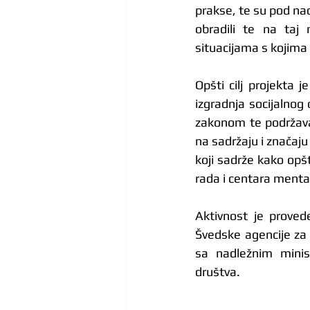
prakse, te su pod nad
obradili te na taj
situacijama s kojim
Opšti cilj projekta 
izgradnja socijalnog 
zakonom te podržava 
na sadržaju i značaj
koji sadrže kako opš
rada i centara menta
Aktivnost je proved
Švedske agencije za 
sa nadležnim minist
društva.