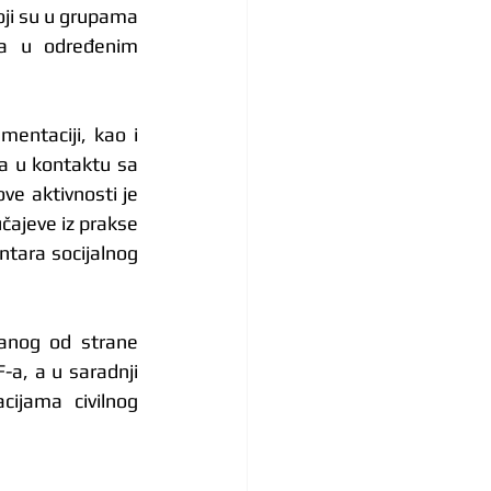
oji su u grupama 
a u određenim 
entaciji, kao i 
ta u kontaktu sa 
e aktivnosti je 
ajeve iz prakse 
tara socijalnog 
anog od strane 
a, a u saradnji 
ijama civilnog 