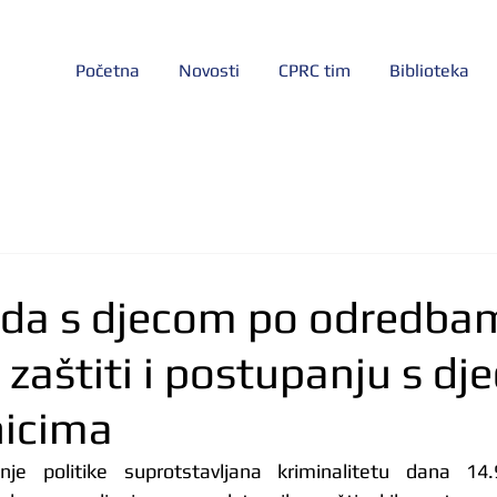
Početna
Novosti
CPRC tim
Biblioteka
ada s djecom po odredba
zaštiti i postupanju s dj
nicima
nje politike suprotstavljana kriminalitetu dana 14.