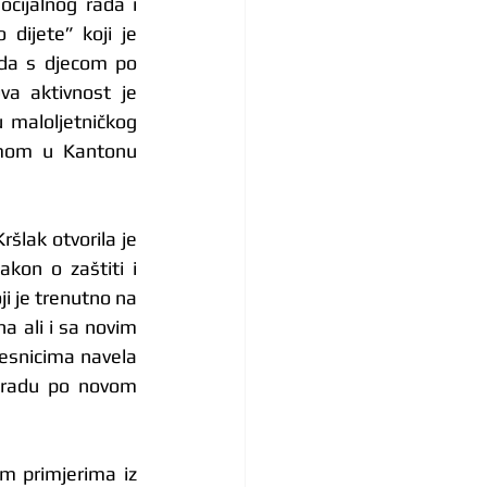
cijalnog rada i 
dijete” koji je 
da s djecom po 
a aktivnost je 
 maloljetničkog 
emom u Kantonu 
šlak otvorila je 
kon o zaštiti i 
i je trenutno na 
 ali i sa novim 
esnicima navela 
 radu po novom 
m primjerima iz 