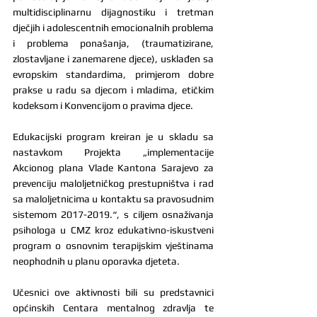
multidisciplinarnu dijagnostiku i tretman 
dječjih i adolescentnih emocionalnih problema 
i problema ponašanja, (traumatizirane, 
zlostavljane i zanemarene djece), usklađen sa 
evropskim standardima, primjerom dobre 
prakse u radu sa djecom i mladima, etičkim 
kodeksom i Konvencijom o pravima djece.
Edukacijski program kreiran je u skladu sa 
nastavkom Projekta „implementacije 
Akcionog plana Vlade Kantona Sarajevo za 
prevenciju maloljetničkog prestupništva i rad 
sa maloljetnicima u kontaktu sa pravosudnim 
sistemom 2017-2019.“, s ciljem osnaživanja 
psihologa u CMZ kroz edukativno-iskustveni 
program o osnovnim terapijskim vještinama 
neophodnih u planu oporavka djeteta.
Učesnici ove aktivnosti bili su predstavnici 
općinskih Centara mentalnog zdravlja te 