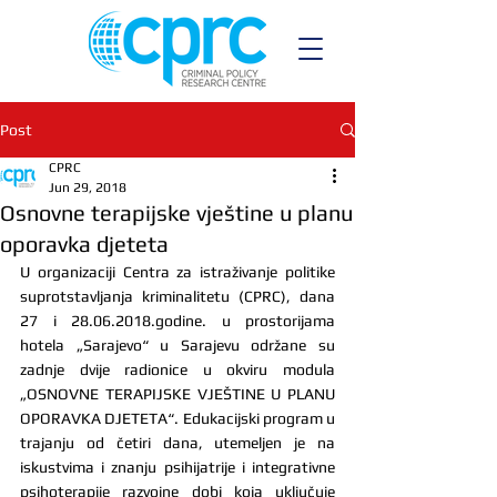
Post
CPRC
Jun 29, 2018
Osnovne terapijske vještine u planu
oporavka djeteta
U organizaciji Centra za istraživanje politike 
suprotstavljanja kriminalitetu (CPRC), dana 
27 i 28.06.2018.godine. u prostorijama 
hotela „Sarajevo“ u Sarajevu održane su 
zadnje dvije radionice u okviru modula 
„OSNOVNE TERAPIJSKE VJEŠTINE U PLANU 
OPORAVKA DJETETA“. Edukacijski program u 
trajanju od četiri dana, utemeljen je na 
iskustvima i znanju psihijatrije i integrativne 
psihoterapije razvojne dobi koja uključuje 