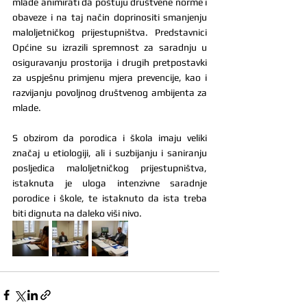
mlade animirati da poštuju društvene norme i 
obaveze i na taj način doprinositi smanjenju 
maloljetničkog prijestupništva. Predstavnici 
Općine su izrazili spremnost za saradnju u 
osiguravanju prostorija i drugih pretpostavki 
za uspješnu primjenu mjera prevencije, kao i 
razvijanju povoljnog društvenog ambijenta za 
mlade.
S obzirom da porodica i škola imaju veliki 
značaj u etiologiji, ali i suzbijanju i saniranju 
posljedica maloljetničkog prijestupništva, 
istaknuta je uloga intenzivne saradnje 
porodice i škole, te istaknuto da ista treba 
biti dignuta na daleko viši nivo.