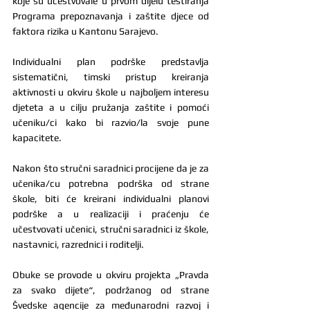
koje su učestvovale u prvom dijelu testiranja 
Programa prepoznavanja i zaštite djece od 
faktora rizika u Kantonu Sarajevo.
Individualni plan podrške predstavlja 
sistematični, timski pristup kreiranja 
aktivnosti u okviru škole u najboljem interesu 
djeteta a u cilju pružanja zaštite i pomoći 
učeniku/ci kako bi razvio/la svoje pune 
kapacitete.
Nakon što stručni saradnici procijene da je za 
učenika/cu potrebna podrška od strane 
škole, biti će kreirani individualni planovi 
podrške a u realizaciji i praćenju će 
učestvovati učenici, stručni saradnici iz škole, 
nastavnici, razrednici i roditelji.
Obuke se provode u okviru projekta „Pravda 
za svako dijete“, podržanog od strane 
Švedske agencije za međunarodni razvoj i 