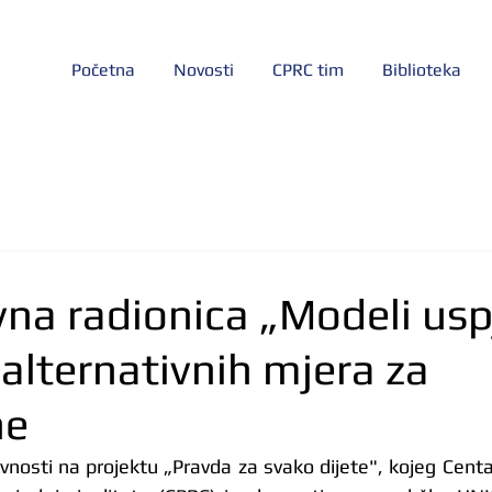
Početna
Novosti
CPRC tim
Biblioteka
vna radionica „Modeli us
alternativnih mjera za
ne
ktivnosti na projektu „Pravda za svako dijete", kojeg Centar