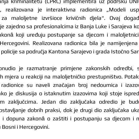
janja kriminalitetu (CPRC) implementira uz podršku UNIC
 realizovana je interaktivna radionica „Modeli usp
 za maloljetne izvršioce krivičnih djela“. Ovaj događ
je zajedno sa profesionalcima iz Banja Luke i Sarajeva koj
zakonȃ koji uređuju postupanje sa djecom i maloljetnic
Hercegovini. Realizovana radionica bila je namijenjena
policije sa područja Kantona Sarajevo i grada Istočno Sar
ponudio je razmatranje primjene zakonskih odredbi,
h mjera u reakciji na maloljetničko prestupništvo. Potak
 radionice su naveli značajan broj nedoumica i izazo
o je diskusija o istaknutim izazovima koji stoje ispred
nim zaključcima. Jedan dio zaključaka odredio je bud
ostavljanje dobrih praksi, dok je drugi dio zaključaka uk
 i dopuna zakonȃ o zaštiti i postupanju sa djecom i ma
 Bosni i Hercegovini.