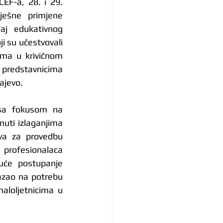
EF-a, 28. i 29. 
ješne primjene 
aj edukativnog 
i su učestvovali 
ima u krivičnom 
 predstavnicima 
ajevo.
 sa fokusom na 
nuti izlaganjima 
va za provedbu 
 profesionalaca 
uće postupanje 
azao na potrebu 
loljetnicima u 