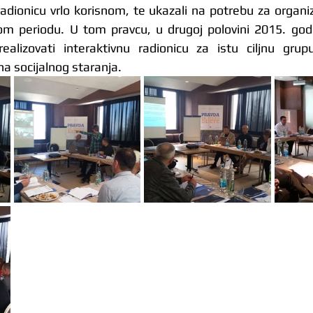
 radionicu vrlo korisnom, te ukazali na potrebu za organi
om periodu. U tom pravcu, u drugoj polovini 2015. godi
alizovati interaktivnu radionicu za istu ciljnu grupu
a socijalnog staranja.