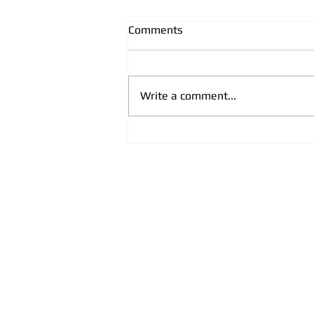
Comments
Write a comment...
CPRC, partner
USAID/INSPIRE: “Smjernice za
postupanje pravosuđa su
trajno sistemsko rješenje za
sve koji se bave borbom protiv
trgovine ljudima na terenu”