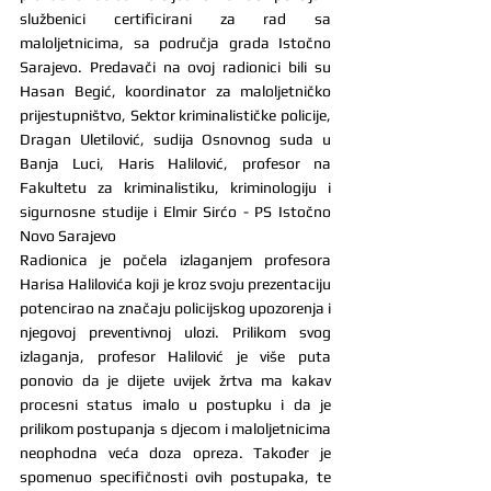
službenici certificirani za rad sa 
maloljetnicima, sa područja grada Istočno 
Sarajevo. Predavači na ovoj radionici bili su 
Hasan Begić, koordinator za maloljetničko 
prijestupništvo, Sektor kriminalističke policije, 
Dragan Uletilović, sudija Osnovnog suda u 
Banja Luci, Haris Halilović, profesor na 
Fakultetu za kriminalistiku, kriminologiju i 
sigurnosne studije i Elmir Sirćo - PS Istočno 
Novo Sarajevo
Radionica je počela izlaganjem profesora 
Harisa Halilovića koji je kroz svoju prezentaciju 
potencirao na značaju policijskog upozorenja i 
njegovoj preventivnoj ulozi. Prilikom svog 
izlaganja, profesor Halilović je više puta 
ponovio da je dijete uvijek žrtva ma kakav 
procesni status imalo u postupku i da je 
prilikom postupanja s djecom i maloljetnicima 
neophodna veća doza opreza. Također je 
spomenuo specifičnosti ovih postupaka, te 