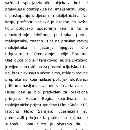
važnost specijaliziranih subjekata koji se 
pojavljuju u postupku a koji imaju važnu ulogu 
u postupanju s djecom i maloljetnicima. Na 
kraju, profesor Halilović je istakao da svrha 
koju policijsko upozorenje ima, a to je 
nepokretanje krivičnog postupka prema 
maloljetniku, znatno utiče na pravilan razvoj 
maloljetnika i jačanje njegove lične 
odgovornosti. Predavanje sudije Dragana 
Uletilovića bilo je interaktivno i sudija Uletilović 
je vrijeme predviđeno za prezentaciju iskoristio 
da, kroz diskusiju s učesnicima, otkloni pravne 
prepreke na koje nailaze policijski službenici 
prilikom obavljanja svakodnevnih zadataka.
Drugi dan je bio predviđen za praktične 
primjere. Hasan Begić, koordinator za 
maloljetničko prijestupništvo i Elmir Sirćo iz PS 
Istočno Novo Sarajevo učesnicima su 
predstavili primjere iz prakse sa kojima se 
susreću. Elmir Sirćo je objasnio da, u 