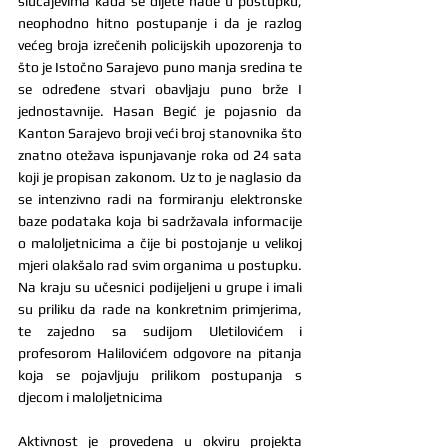
slučajevima kada se dijete nađe u postupku, 
neophodno hitno postupanje i da je razlog 
većeg broja izrečenih policijskih upozorenja to 
što je Istočno Sarajevo puno manja sredina te 
se određene stvari obavljaju puno brže I 
jednostavnije. Hasan Begić je pojasnio da 
Kanton Sarajevo broji veći broj stanovnika što 
znatno otežava ispunjavanje roka od 24 sata 
koji je propisan zakonom. Uz to je naglasio da 
se intenzivno radi na formiranju elektronske 
baze podataka koja bi sadržavala informacije 
o maloljetnicima a čije bi postojanje u velikoj 
mjeri olakšalo rad svim organima u postupku. 
Na kraju su učesnici podijeljeni u grupe i imali 
su priliku da rade na konkretnim primjerima, 
te zajedno sa sudijom Uletilovićem i 
profesorom Halilovićem odgovore na pitanja 
koja se pojavljuju prilikom postupanja s 
djecom i maloljetnicima
Aktivnost je provedena u okviru projekta 