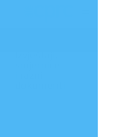
Izvještaji,
smjernice
i razni
dokumenti