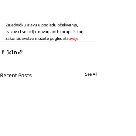
Zajedničku izjavu u pogledu očekivanja, 
izazova i solucija  novog anti-korupcijskog 
zakonodavstva možete pogledati 
ovdje
See All
Recent Posts