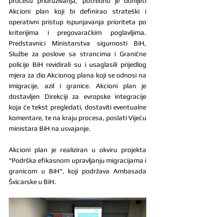
procesu pridruživanja, potrebno je donijeti 
Akcioni plan koji bi definirao strateški i 
operativni pristup ispunjavanja prioriteta po 
kriterijima i pregovaračkim poglavljima. 
Predstavnici Ministarstva sigurnosti BiH, 
Službe za poslove sa strancima i Granične 
policije BiH revidirali su i usaglasili prijedlog 
mjera za dio Akcionog plana koji se odnosi na 
imigracije, azil i granice. Akcioni plan je 
dostavljen Direkciji za evropske integracije 
koja će tekst pregledati, dostaviti eventualne 
komentare, te na kraju procesa, poslati Vijeću 
ministara BiH na usvajanje.
Akcioni plan je realiziran u okviru projekta 
"Podrška efikasnom upravljanju migracijama i 
granicom u BiH", koji podržava Ambasada 
Švicarske u BiH.