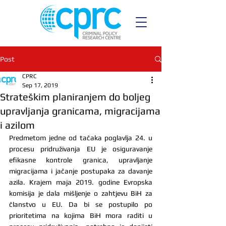
Post
CPRC
Sep 17, 2019
Strateškim planiranjem do boljeg
upravljanja granicama, migracijama
i azilom
Predmetom jedne od tačaka poglavlja 24. u 
procesu pridruživanja EU je osiguravanje 
efikasne kontrole granica, upravljanje 
migracijama i jačanje postupaka za davanje 
azila. Krajem maja 2019. godine Evropska 
komisija je dala mišljenje o zahtjevu BiH za 
članstvo u EU. Da bi se postupilo po 
prioritetima na kojima BiH mora raditi u 