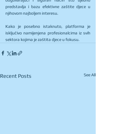
odgovarajući i siguran način što ujedno 
predstavlja i bazu efektivne zaštite djece u 
njihovom najboljem interesu.
Kako je posebno istaknuto, platforma je 
isključivo namijenjena profesionalcima iz svih 
sektora kojima je zaštita djece u fokusu.
See All
Recent Posts