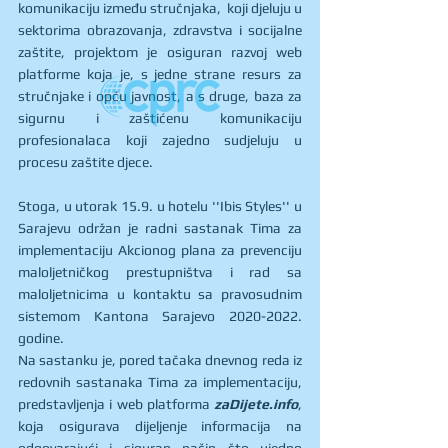
komunikaciju između stručnjaka,  koji djeluju u 
sektorima obrazovanja, zdravstva i socijalne 
zaštite, projektom je osiguran razvoj web 
platforme koja je, s jedne strane resurs za 
stručnjake i opću javnost, a s druge, baza za 
sigurnu i zaštićenu komunikaciju 
profesionalaca koji zajedno sudjeluju u 
procesu zaštite djece. 
Stoga, u utorak 15.9. u hotelu ''Ibis Styles'' u 
Sarajevu održan je radni sastanak Tima za 
implementaciju Akcionog plana za prevenciju 
maloljetničkog prestupništva i rad sa 
maloljetnicima u kontaktu sa pravosudnim 
sistemom Kantona Sarajevo 2020-2022. 
godine. 
Na sastanku je, pored tačaka dnevnog reda iz 
redovnih sastanaka Tima za implementaciju, 
predstavljenja i web platforma 
zaDijete.info
, 
koja osigurava dijeljenje informacija na 