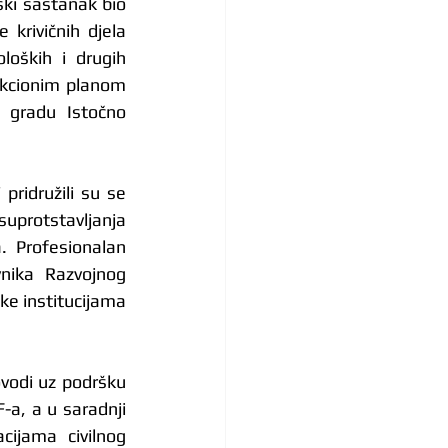
ki sastanak bio 
krivičnih djela 
loških i drugih 
kcionim planom 
 gradu Istočno 
ridružili su se 
protstavljanja 
 Profesionalan 
nika Razvojnog 
ke institucijama 
ovodi uz podršku 
a, a u saradnji 
ijama civilnog 