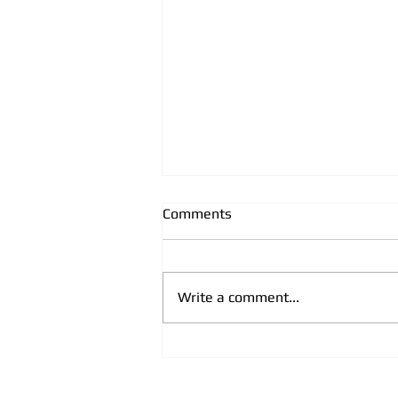
Comments
Write a comment...
CPRC, partner
USAID/INSPIRE: “Smjernice za
postupanje pravosuđa su