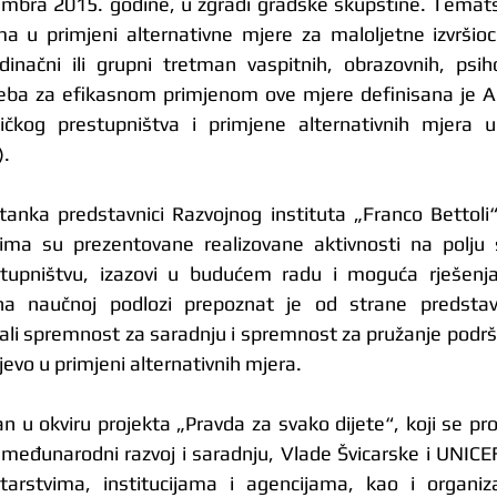
embra 2015. godine, u zgradi gradske skupštine. Temats
a u primjeni alternativne mjere za maloljetne izvršioce 
dinačni ili grupni tretman vaspitnih, obrazovnih, psiho
treba za efikasnom primjenom ove mjere definisana je A
ničkog prestupništva i primjene alternativnih mjera u
).
anka predstavnici Razvojnog instituta „Franco Bettoli“ p
a su prezentovane realizovane aktivnosti na polju su
tupništvu, izazovi u budućem radu i moguća rješenja.
na naučnoj podlozi prepoznat je od strane predstav
zali spremnost za saradnju i spremnost za pružanje podrš
jevo u primjeni alternativnih mjera.
n u okviru projekta „Pravda za svako dijete“, koji se pr
međunarodni razvoj i saradnju, Vlade Švicarske i UNICEF-
arstvima, institucijama i agencijama, kao i organizac