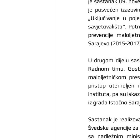
je sastanak 09. nov
je posvećen izazovim
„Uključivanje u poje
savjetovališta“. Po
prevencije maloljet
Sarajevo (2015-2017
U drugom dijelu sast
Radnom timu. Gostim
maloljetničkom pres
pristup utemeljen 
instituta, pa su iska
iz grada Istočno Sara
Sastanak je realizova
Švedske agencije za 
sa nadležnim minist