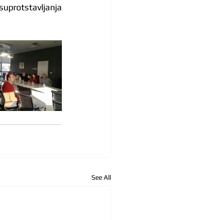
protstavljanja 
See All