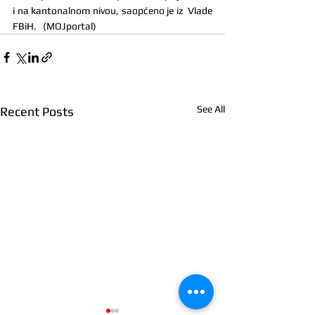
i na kantonalnom nivou, saopćeno je iz  Vlade 
FBiH.   (MOJportal)
See All
Recent Posts