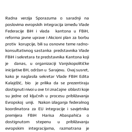
Radna verzija Sporazuma o saradnji na 
poslovima evropskih integracija između Vlade 
Federacije BiH i vlada  kantona u FBiH, 
reforma javne uprave i Akcioni plan za borbu 
protiv  korupcije, bili su osnovne teme radno-
konsultativnog sastanka  predstavnika Vlade 
FBiH i sekretara te predstavnika Kantona koji 
je  danas, u organizaciji Vanjskopolitičke 
inicijative BH, održan u  Sarajevu.  Ovaj susret, 
kako je naglasila sekretar Vlade FBiH Edita 
Kalajdžić, bio  je prilika da se prezentiraju 
dostignuti nivoi u ove tri značajne  oblasti koje 
su jedne od ključnih u procesu približavanja 
Evropskoj  uniji.   Nakon izlaganja federalnog 
koordinatora za EU integracije i savjetnika  
premijera FBiH Harisa Abaspahića o 
dostignutom stepenu u približavanju  
evropskim integracijama, razmatrana je 