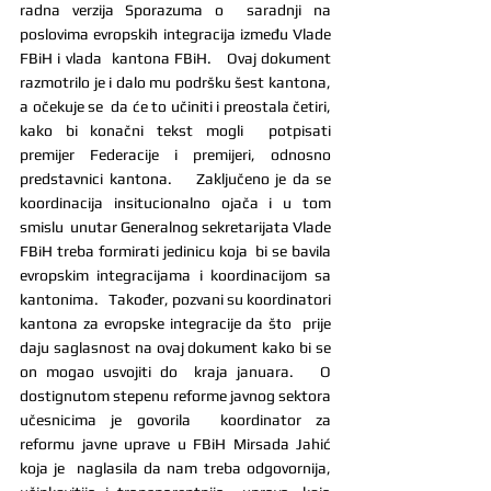
radna verzija Sporazuma o  saradnji na 
poslovima evropskih integracija između Vlade 
FBiH i vlada  kantona FBiH.   Ovaj dokument 
razmotrilo je i dalo mu podršku šest kantona, 
a očekuje se  da će to učiniti i preostala četiri, 
kako bi konačni tekst mogli  potpisati 
premijer Federacije i premijeri, odnosno 
predstavnici kantona.    Zaključeno je da se 
koordinacija insitucionalno ojača i u tom 
smislu  unutar Generalnog sekretarijata Vlade 
FBiH treba formirati jedinicu koja  bi se bavila 
evropskim integracijama i koordinacijom sa 
kantonima.   Također, pozvani su koordinatori 
kantona za evropske integracije da što  prije 
daju saglasnost na ovaj dokument kako bi se 
on mogao usvojiti do  kraja januara.   O 
dostignutom stepenu reforme javnog sektora 
učesnicima je govorila  koordinator za 
reformu javne uprave u FBiH Mirsada Jahić 
koja je  naglasila da nam treba odgovornija, 