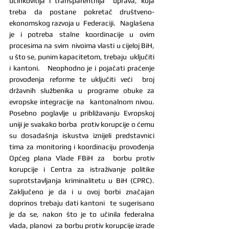
učinkovitija i transparentnija  uprava, koja 
treba da postane pokretač društveno-
ekonomskog razvoja u  Federaciji.   Naglašena 
je i potreba stalne koordinacije u ovim 
procesima na svim  nivoima vlasti u cijeloj BiH, 
u što se, punim kapacitetom, trebaju  uključiti 
i kantoni.   Neophodno je i pojačati praćenje 
provođenja reforme te uključiti veći  broj 
državnih službenika u programe obuke za 
evropske integracije na  kantonalnom nivou.   
Posebno poglavlje u približavanju Evropskoj 
uniji je svakako borba  protiv korupcije o ćemu 
su dosadašnja iskustva iznijeli predstavnici  
tima za monitoring i koordinaciju provođenja 
Općeg plana Vlade FBiH za  borbu protiv 
korupcije i Centra za istraživanje politike  
suprotstavljanja kriminalitetu u BiH (CPRC).   
Zaključeno je da i u ovoj borbi značajan 
doprinos trebaju dati kantoni  te sugerisano 
je da se, nakon što je to učinila federalna 
vlada, planovi  za borbu protiv korupcije izrade 