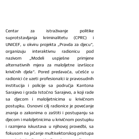
Centar za istraživanje politike 
suprotstavljanja kriminalitetu (CPRC) i 
UNICEF, u okviru projekta „Pravda za djecu“, 
organizuju interaktivnu radionicu pod 
nazivom „Modeli uspješne primjene 
alternativnih mjera za maloljetne izvršioce 
krivičnih djela“. Pored predavača, učešće u 
radionici će uzeti profesionalci iz pravosudnih 
institucija i policije sa područja Kantona 
Sarajevo i grada Istočno Sarajevo, a koji rade 
sa djecom i maloljetnicima u krivičnom 
postupku. Osnovni cilj radionice je povećanje 
znanja o zakonima o zaštiti i postupanju sa 
djecom i maloljetnicima u krivičnom postupku 
i razmjena iskustava u njihovoj provedbi, sa 
fokusom na jačanje multisektorskog pristupa 