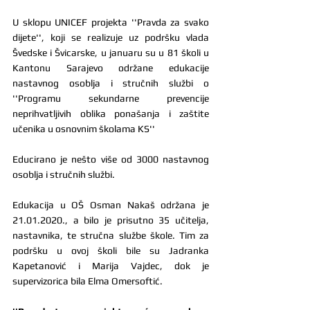
U sklopu UNICEF projekta ''Pravda za svako 
dijete'', koji se realizuje uz podršku vlada 
Švedske i Švicarske, u januaru su u 81 školi u 
Kantonu Sarajevo održane edukacije 
nastavnog osoblja i stručnih službi o 
''Programu sekundarne prevencije 
neprihvatljivih oblika ponašanja i zaštite 
učenika u osnovnim školama KS''
Educirano je nešto više od 3000 nastavnog 
osoblja i stručnih službi.
Edukacija u OŠ Osman Nakaš održana je 
21.01.2020., a bilo je prisutno 35 učitelja, 
nastavnika, te stručna službe škole. Tim za 
podršku u ovoj školi bile su Jadranka 
Kapetanović i Marija Vajdec, dok je 
supervizorica bila Elma Omersoftić.