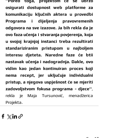
''Pored toga, projektom će se ubrzo 
osigurati dostupnost web platforme za 
komunikaciju ključnih aktera u provedbi 
Programa i dijeljenja pravovremenih 
odgovora na sve izazove. Ja bih rekla da je 
ovo faza učenja i stvaranja povjerenja, koja 
u svojoj krajnjoj instanci treba rezultirati 
standariziranim pristupom u najboljem 
interesu djeteta. Naredne faze će btii 
nastavak učenja i nadogradnja. Dakle, ovo 
vidim kao jedan kontinuiran proces koji 
nema recept, jer uključuje individualni 
pristup, a njegova uspješnost će se mjeriti 
zadovoljstvom fokusa programa - djece''
, 
rekla je Maja Tursunović, menadžerica 
Projekta.