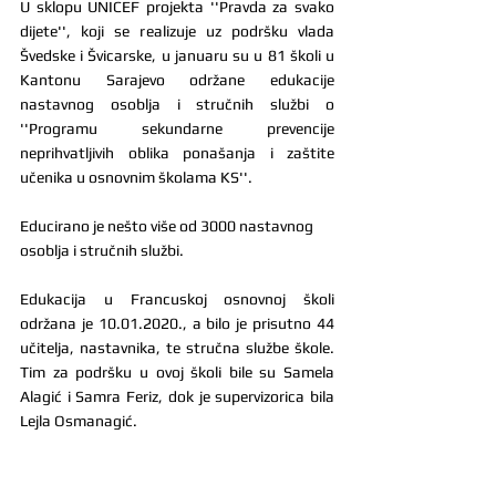
U sklopu UNICEF projekta ''Pravda za svako 
dijete'', koji se realizuje uz podršku vlada 
Švedske i Švicarske, u januaru su u 81 školi u 
Kantonu Sarajevo održane edukacije 
nastavnog osoblja i stručnih službi o 
''Programu sekundarne prevencije 
neprihvatljivih oblika ponašanja i zaštite 
učenika u osnovnim školama KS''.
Educirano je nešto više od 3000 nastavnog 
osoblja i stručnih službi.
Edukacija u Francuskoj osnovnoj školi 
održana je 10.01.2020., a bilo je prisutno 44 
učitelja, nastavnika, te stručna službe škole. 
Tim za podršku u ovoj školi bile su Samela 
Alagić i Samra Feriz, dok je supervizorica bila 
Lejla Osmanagić.