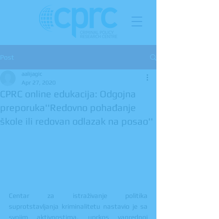
Post
aalijagic
Apr 27, 2020
CPRC online edukacija: Odgojna
preporuka''Redovno pohađanje
škole ili redovan odlazak na posao''
Centar za istraživanje politika 
suprotstavljanja kriminalitetu nastavio je sa 
svojim aktivnostima, uprkos vanrednoj 