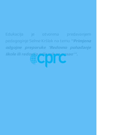
Edukacija je otvorena predavanjem 
pedagoginje Selme Kršlak na temu 
''Primjena 
odgojne preporuke 'Redovno pohađanje 
škole ili redovan odlazak na posao'''.