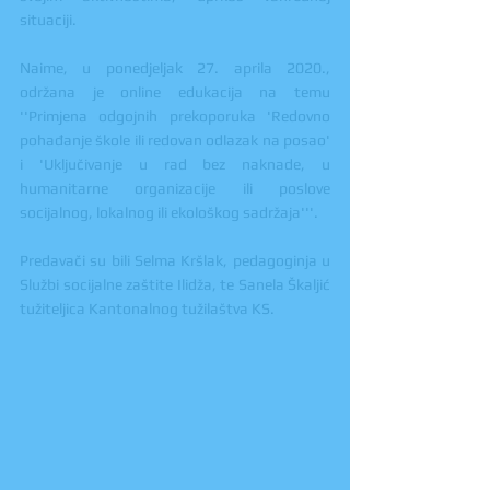
situaciji.
Naime, u ponedjeljak 27. aprila 2020., 
održana je online edukacija na temu 
''Primjena odgojnih prekoporuka 'Redovno 
pohađanje škole ili redovan odlazak na posao' 
i 'Uključivanje u rad bez naknade, u 
humanitarne organizacije ili poslove 
socijalnog, lokalnog ili ekološkog sadržaja'''.
Predavači su bili Selma Kršlak, pedagoginja u 
Službi socijalne zaštite Ilidža, te Sanela Škaljić 
tužiteljica Kantonalnog tužilaštva KS.