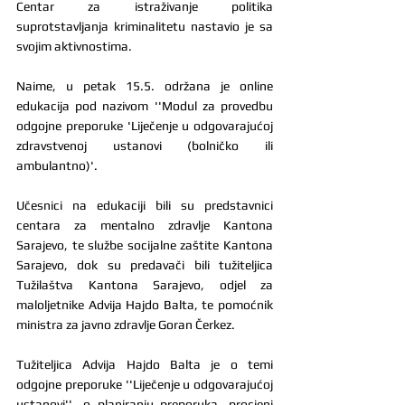
Centar za istraživanje politika 
suprotstavljanja kriminalitetu nastavio je sa 
svojim aktivnostima.
Naime, u petak 15.5. održana je online 
edukacija pod nazivom ''Modul za provedbu 
odgojne preporuke 'Liječenje u odgovarajućoj 
zdravstvenoj ustanovi (bolničko ili 
ambulantno)'.
Učesnici na edukaciji bili su predstavnici 
centara za mentalno zdravlje Kantona 
Sarajevo, te službe socijalne zaštite Kantona 
Sarajevo, dok su predavači bili tužiteljica 
Tužilaštva Kantona Sarajevo, odjel za 
maloljetnike Advija Hajdo Balta, te pomoćnik 
ministra za javno zdravlje Goran Čerkez.
Tužiteljica Advija Hajdo Balta je o temi 
odgojne preporuke ''Liječenje u odgovarajućoj 
ustanovi'', o planiranju preporuka, procjeni 